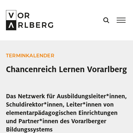
AKTUELL
TERMINKALENDER
VORARLBERG
Chancenreich Lernen Vorarlberg
PROJEKTE
Das Netzwerk für Ausbildungsleiter
*
innen
In
,
PODCASTS
Schuldirektor
*
innen
Innen
, Leiter
*
innen
Innen
von
elementarpädagogischen Einrichtungen
VISION
und Partner
*
innen
Innen
des Vorarlberger
Bildungssystems