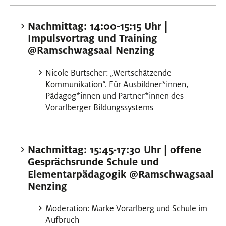
Nachmittag: 14:00-15:15 Uhr |
Impulsvortrag und Training
@Ramschwagsaal Nenzing
Nicole Burtscher: „Wertschätzende
Kommunikation“. Für Ausbildner
*
innen
Innen
,
Pädagog
*
innen
Innen
und Partner
*
innen
Innen
des
Vorarlberger Bildungssystems
Nachmittag: 15:45-17:30 Uhr | offene
Gesprächsrunde Schule und
Elementarpädagogik @Ramschwagsaal
Nenzing
Moderation: Marke Vorarlberg und Schule im
Aufbruch