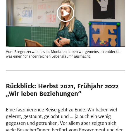
Vom Bregenzerwald bis ins Montafon haben wir gemeinsam entdeckt,
was einen "chancenreichen Lebensraum" ausmacht.
Rückblick: Herbst 2021, Frühjahr 2022
„Wir leben Beziehungen“
Eine faszinierende Reise geht zu Ende. Wir haben viel
gelernt, gestaunt, gelacht und … ja auch ein wenig
gegessen und getrunken. Vor allem aber zeigten sich
viele Besucher
*
innen
Innen
berührt vom Engagement und der