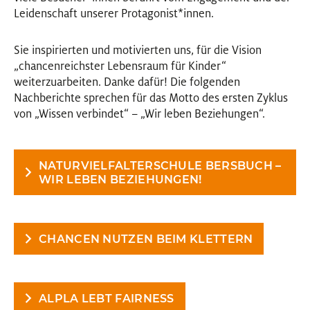
Leidenschaft unserer Protagonist
*
innen
Innen
.
Sie inspirierten und motivierten uns, für die Vision
„chancenreichster Lebensraum für Kinder“
weiterzuarbeiten. Danke dafür! Die folgenden
Nachberichte sprechen für das Motto des ersten Zyklus
von „Wissen verbindet“ – „Wir leben Beziehungen“.
NATURVIELFALTERSCHULE BERSBUCH –
WIR LEBEN BEZIEHUNGEN!
CHANCEN NUTZEN BEIM KLETTERN
ALPLA LEBT FAIRNESS