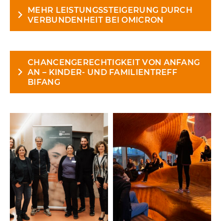
MEHR LEISTUNGSSTEIGERUNG DURCH
VERBUNDENHEIT BEI OMICRON
CHANCENGERECHTIGKEIT VON ANFANG
AN – KINDER- UND FAMILIENTREFF
BIFANG