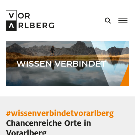
AKTUELL
WISSEN VERBINDET
VORARLBERG
PROJEKTE
PODCASTS
#wissenverbindetvorarlberg
VISION
Chancenreiche Orte in
Vorarlberg