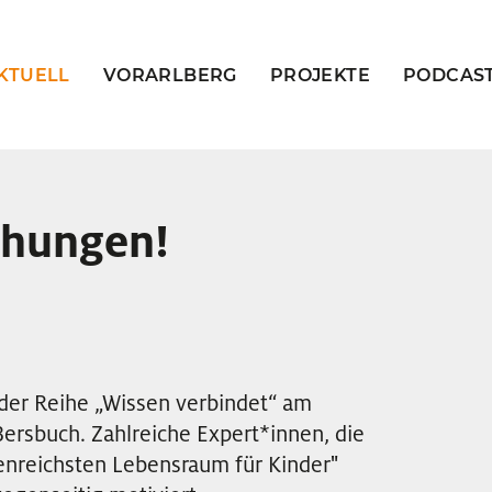
KTUELL
VORARLBERG
PROJEKTE
PODCAS
ehungen!
der Reihe „Wissen verbindet“ am
Bersbuch. Zahlreiche Expert
*
innen
Innen
, die
enreichsten Lebensraum für Kinder"