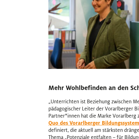
Mehr Wohlbefinden an den Sc
„Unterrichten ist Beziehung zwischen M
pädagogischer Leiter der Vorarlberger B
Partner
*
innen
Innen
hat die Marke Vorarlberg 
Quo des Vorarlberger Bildungssystem
definiert, die aktuell am stärksten drän
Thema „Potenziale entfalten – für Bildun