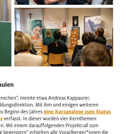
hulen
enschen“, meinte etwa Andreas Kappaurer,
ildungsdirektion. Mit ihm und einigen weiteren
zu Beginn des Jahres
eine Kurzanalyse zum Status
s
verfasst. In dieser wurden vier Kernthemen
gen. Mit einem darauffolgenden Projektcall zum
g begeistern“ erhielten alle Vorarlberger
*
innen
Innen
die