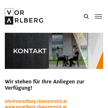
AKTUELL
KONTAKT
VORARLBERG
PROJEKTE
Wir stehen für Ihre Anliegen zur
PODCASTS
Verfügung!
VISION
info@vorarlberg-chancenreich.at
www.vorarlberg-chancenreich.at