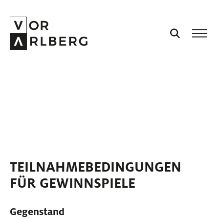
AKTUELL
GEWINNSPIEL
VORARLBERG
STILLEBEN
PROJEKTE
TEILNAHMEBEDINGUNGEN
PODCASTS
FÜR GEWINNSPIELE
VISION
Gegenstand