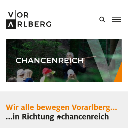
AKTUELL
CHANCENREICH
VORARLBERG
PROJEKTE
PODCASTS
Wir alle bewegen Vorarlberg...
VISION
...in Richtung #chancenreich