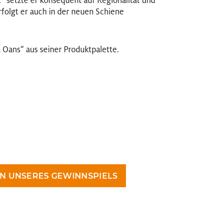
“ setzte er konsequent auf Regionalität und
folgt er auch in der neuen Schiene
 Oans“ aus seiner Produktpalette.
N UNSERES GEWINNSPIELS