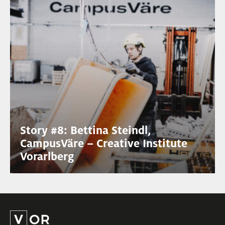
Story #8: Bettina Steindl,
CampusVäre – Creative Institute
Vorarlberg