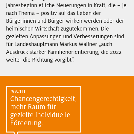
Jahresbeginn etliche Neuerungen in Kraft, die – je
EVENTS
nach Thema – positiv auf das Leben der
Bürgerinnen und Bürger wirken werden oder der
NEWSLETTER
heimischen Wirtschaft zugutekommen. Die
gezielten Anpassungen und Verbesserungen sind
für Landeshauptmann Markus Wallner „auch
Ausdruck starker Familienorientierung, die 2022
weiter die Richtung vorgibt“.
Mehr
Chancengerechtigkeit,
mehr Raum für
gezielte individuelle
Förderung.