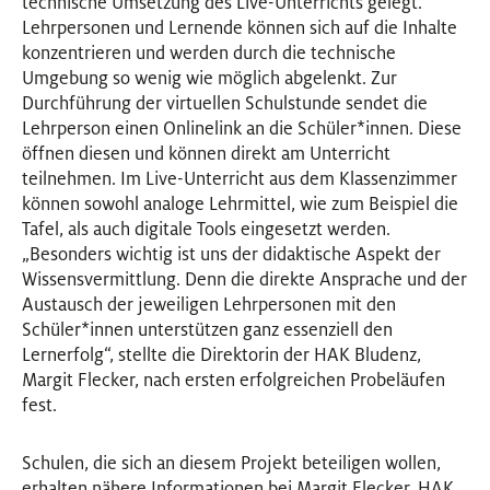
technische Umsetzung des Live-Unterrichts gelegt.
Lehrpersonen und Lernende können sich auf die Inhalte
konzentrieren und werden durch die technische
Umgebung so wenig wie möglich abgelenkt. Zur
Durchführung der virtuellen Schulstunde sendet die
Lehrperson einen Onlinelink an die Schüler
*
innen
Innen
. Diese
öffnen diesen und können direkt am Unterricht
teilnehmen. Im Live-Unterricht aus dem Klassenzimmer
können sowohl analoge Lehrmittel, wie zum Beispiel die
Tafel, als auch digitale Tools eingesetzt werden.
„Besonders wichtig ist uns der didaktische Aspekt der
Wissensvermittlung. Denn die direkte Ansprache und der
Austausch der jeweiligen Lehrpersonen mit den
Schüler
*
innen
Innen
unterstützen ganz essenziell den
Lernerfolg“, stellte die Direktorin der HAK Bludenz,
Margit Flecker, nach ersten erfolgreichen Probeläufen
fest.
Schulen, die sich an diesem Projekt beteiligen wollen,
erhalten nähere Informationen bei Margit Flecker, HAK