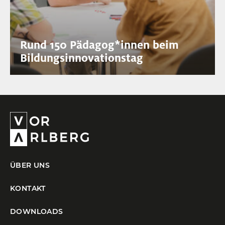
Rund 150 Pädagog
*
innen
Innen
beim
Bildungsinnovationstag
ÜBER UNS
KONTAKT
DOWNLOADS