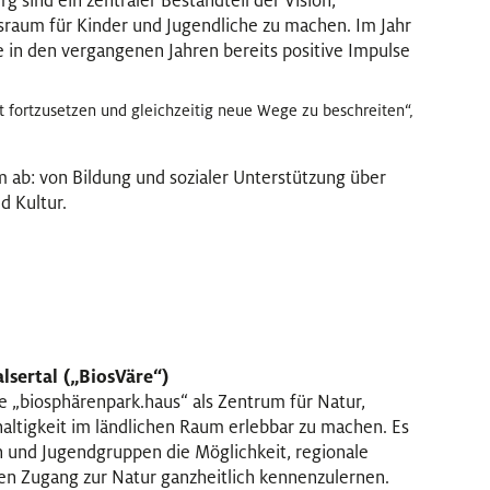
 sind ein zentraler Bestandteil der Vision,
raum für Kinder und Jugendliche zu machen. Im Jahr
e in den vergangenen Jahren bereits positive Impulse
eit fortzusetzen und gleichzeitig neue Wege zu beschreiten“,
m ab: von Bildung und sozialer Unterstützung über
d Kultur.
sertal („BiosVäre“)
e „biosphärenpark.haus“ als Zentrum für Natur,
ltigkeit im ländlichen Raum erlebbar zu machen. Es
n und Jugendgruppen die Möglichkeit, regionale
en Zugang zur Natur ganzheitlich kennenzulernen.