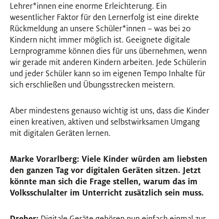
Lehrer
*
innen
Innen
eine enorme Erleichterung. Ein
wesentlicher Faktor für den Lernerfolg ist eine direkte
Rückmeldung an unsere Schüler
*
innen
Innen
– was bei 20
Kindern nicht immer möglich ist. Geeignete digitale
Lernprogramme können dies für uns übernehmen, wenn
wir gerade mit anderen Kindern arbeiten. Jede Schülerin
und jeder Schüler kann so im eigenen Tempo Inhalte für
sich erschließen und Übungsstrecken meistern.
Aber mindestens genauso wichtig ist uns, dass die Kinder
einen kreativen, aktiven und selbstwirksamen Umgang
mit digitalen Geräten lernen.
Marke Vorarlberg: Viele Kinder würden am liebsten
den ganzen Tag vor digitalen Geräten sitzen. Jetzt
könnte man sich die Frage stellen, warum das im
Volksschulalter im Unterricht zusätzlich sein muss.
Dreher:
Digitale Geräte gehören nun einfach einmal zur