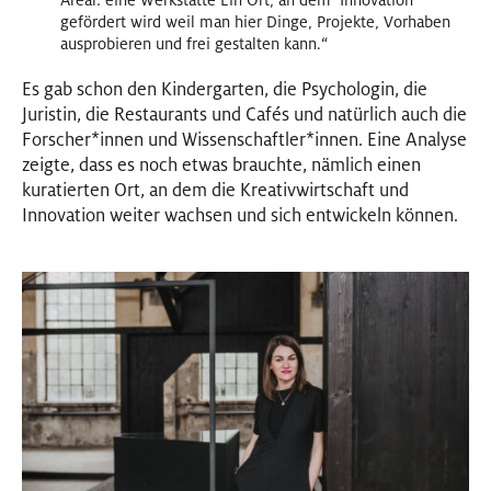
Areal: eine Werkstätte Ein Ort, an dem Innovation
gefördert wird weil man hier Dinge, Projekte, Vorhaben
ausprobieren und frei gestalten kann.“
Es gab schon den Kindergarten, die Psychologin, die
Juristin, die Restaurants und Cafés und natürlich auch die
Forscher
*
innen
Innen
und Wissenschaftler
*
innen
Innen
. Eine Analyse
zeigte, dass es noch etwas brauchte, nämlich einen
kuratierten Ort, an dem die Kreativwirtschaft und
Innovation weiter wachsen und sich entwickeln können.