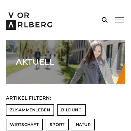
AKTUELL
AKTUELL
VORARLBERG
PROJEKTE
ARTIKEL FILTERN:
PODCASTS
ZUSAMMENLEBEN
BILDUNG
VISION
WIRTSCHAFT
SPORT
NATUR