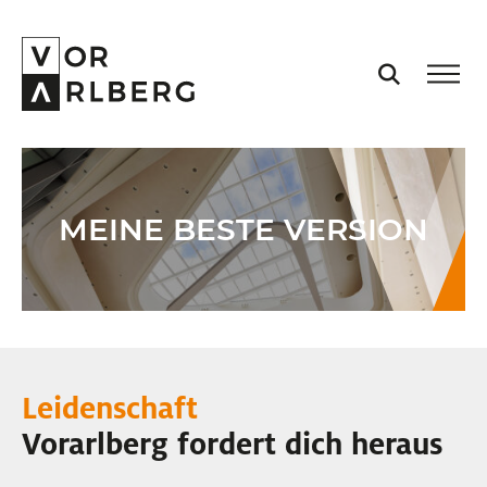
AKTUELL
MEINE BESTE VERSION
VORARLBERG
PROJEKTE
PODCASTS
Leidenschaft
VISION
Vorarlberg fordert dich heraus