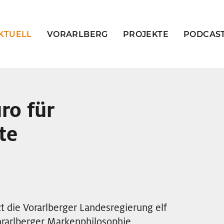
KTUELL
VORARLBERG
PROJEKTE
PODCAS
ro für
te
t die Vorarlberger Landesregierung elf
orarlberger Markenphilosophie