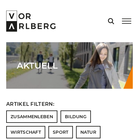
AKTUELL
AKTUELL
VORARLBERG
PROJEKTE
ARTIKEL FILTERN:
PODCASTS
ZUSAMMENLEBEN
BILDUNG
VISION
WIRTSCHAFT
SPORT
NATUR