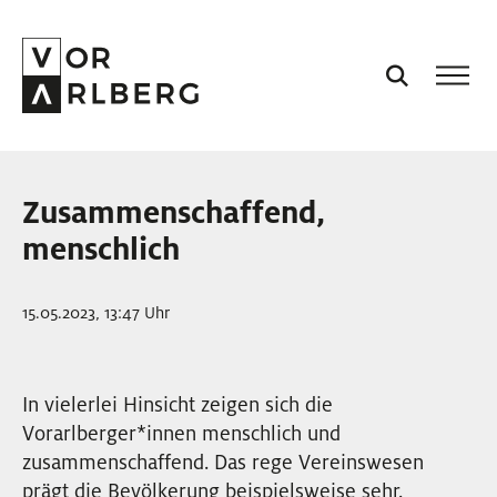
AKTUELL
Zusammenschaffend,
VORARLBERG
menschlich
PROJEKTE
15.05.2023, 13:47 Uhr
PODCASTS
In vielerlei Hinsicht zeigen sich die
Vorarlberger
*
innen
Innen
menschlich und
VISION
zusammenschaffend. Das rege Vereinswesen
prägt die Bevölkerung beispielsweise sehr.