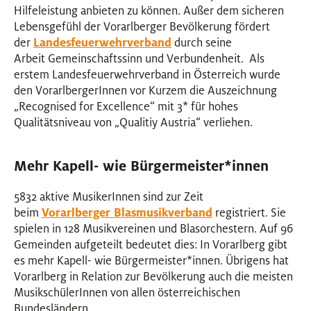
Hilfeleistung anbieten zu können.
Außer dem sicheren
Lebensgefühl der Vorarlberger Bevölkerung fördert
der
Landesfeuerwehrverband
durch seine
Arbeit
Gemeinschaftssinn und
Verbundenheit.
A
ls
erstem Landesfeuerwehrverband in Österreich wurde
den VorarlbergerInnen vor Kurzem die Auszeichnung
„Recognised for Excellence“ mit 3* für hohes
Qualitätsniveau von „Qualitiy Austria“ verliehen.
Mehr Kapell- wie Bürgermeister
*
innen
Innen
5832 aktive MusikerInnen sind zur Zeit
beim
Vorarlberger Blasmusikverband
registriert. Sie
spielen in 128 Musikvereinen und Blasorchestern. Auf 96
Gemeinden aufgeteilt bedeutet dies: In Vorarlberg gibt
es mehr Kapell- wie Bürgermeister
*
innen
Innen
. Übrigens hat
Vorarlberg in Relation zur Bevölkerung auch die meisten
MusikschülerInnen von allen österreichischen
Bundesländern.