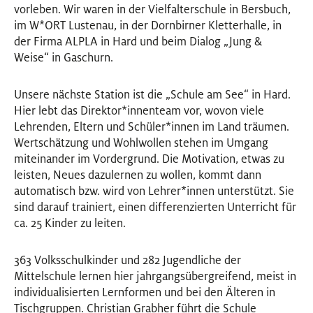
vorleben. Wir waren in der Vielfalterschule in Bersbuch,
im W
*
ORT Lustenau, in der Dornbirner Kletterhalle, in
der Firma ALPLA in Hard und beim Dialog „Jung &
Weise“ in Gaschurn.
Unsere nächste Station ist die „Schule am See“ in Hard.
Hier lebt das Direktor
*
innen
Innen
team vor, wovon viele
Lehrenden, Eltern und Schüler
*
innen
Innen
im Land träumen.
Wertschätzung und Wohlwollen stehen im Umgang
miteinander im Vordergrund. Die Motivation, etwas zu
leisten, Neues dazulernen zu wollen, kommt dann
automatisch bzw. wird von Lehrer
*
innen
Innen
unterstützt. Sie
sind darauf trainiert, einen differenzierten Unterricht für
ca. 25 Kinder zu leiten.
363 Volksschulkinder und 282 Jugendliche der
Mittelschule lernen hier jahrgangsübergreifend, meist in
individualisierten Lernformen und bei den Älteren in
Tischgruppen. Christian Grabher führt die Schule